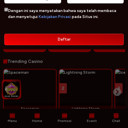
Dengan ini saya menyatakan bahwa saya telah membaca
dan menyetujui
Kebijakan Privasi
pada Situs ini.
1
2
3
Daftar
jong Ways 1 Scatter Hitam x1000
Mahjong Ways 2 Scatter Hitam x1000
Mahjong Wilds
Ma
PGSoft
PGSoft
CQ9
Trending Casino
1
2
3
Spaceman
Lightning Storm
Pragmatic Live
Evolution
Menu
Home
Promosi
Event
Chat